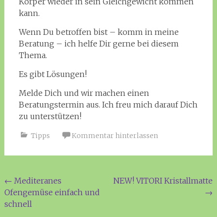
Körper wieder in sein Gleichgewicht kommen
kann.
Wenn Du betroffen bist – komm in meine
Beratung – ich helfe Dir gerne bei diesem
Thema.
Es gibt Lösungen!
Melde Dich und wir machen einen
Beratungstermin aus. Ich freu mich darauf Dich
zu unterstützen!
Tipps
Kommentar hinterlassen
Beitragsnavigation
←
Mediteranes
NEW! VITORI Kristallmatte
Ofengemüse einfach und
→
schnell