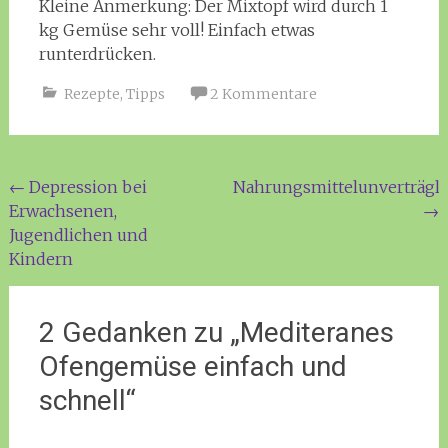
Kleine Anmerkung: Der Mixtopf wird durch 1
kg Gemüse sehr voll! Einfach etwas
runterdrücken.
Rezepte
,
Tipps
2 Kommentare
Beitragsnavigation
←
Depression bei
Nahrungsmittelunverträgli
Erwachsenen,
→
Jugendlichen und
Kindern
2 Gedanken zu „
Mediteranes
Ofengemüse einfach und
schnell
“